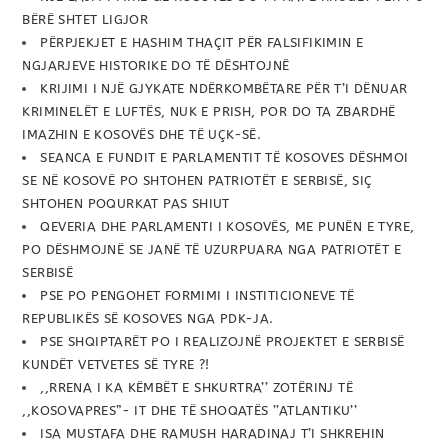
BËRË SHTET LIGJOR
PËRPJEKJET E HASHIM THAÇIT PËR FALSIFIKIMIN E
NGJARJEVE HISTORIKE DO TË DËSHTOJNË
KRIJIMI I NJË GJYKATE NDËRKOMBËTARE PËR T’I DËNUAR
KRIMINELËT E LUFTËS, NUK E PRISH, POR DO TA ZBARDHË
IMAZHIN E KOSOVËS DHE TË UÇK-SË.
SEANCA E FUNDIT E PARLAMENTIT TË KOSOVES DËSHMOI
SE NË KOSOVË PO SHTOHEN PATRIOTËT E SERBISË, SIÇ
SHTOHEN POQURKAT PAS SHIUT
QEVERIA DHE PARLAMENTI I KOSOVËS, ME PUNËN E TYRE,
PO DËSHMOJNË SE JANË TË UZURPUARA NGA PATRIOTËT E
SERBISË
PSE PO PENGOHET FORMIMI I INSTITICIONEVE TË
REPUBLIKËS SË KOSOVES NGA PDK-JA.
PSE SHQIPTARËT PO I REALIZOJNË PROJEKTET E SERBISË
KUNDËT VETVETES SË TYRE ?!
,,RRENA I KA KËMBËT E SHKURTRA’’ ZOTËRINJ TË
,,KOSOVAPRES”- IT DHE TË SHOQATËS ’’ATLANTIKU’’
ISA MUSTAFA DHE RAMUSH HARADINAJ T’I SHKREHIN