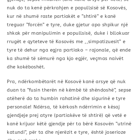
nuk do ta kenë përkrahjen e popullsisë së Kosovës,
kur në shumë raste partiakët e ”shtirë” e kanë
treguar ”forcën” e tyre, duke gjetur apo shpikur një
shkak për manipulimin e popullsisë, duke i bllokuar
rrugët e qyteteve të Kosovës me ,,simpatizuesit” e
tyre të dehur nga egjra partiako – rajonale, që ende
ka shumë të sëmurë nga kjo egjër, veçmas naivët
dhe kokëboshët.
Pra, ndërkombëtarët në Kosovë kanë arsye që nuk
duan ta ”fusin therën në këmbë të shëndoshë”, sepse
atëherë do ta humbin rahatinë dhe sigurinë e tyre
personale! Ndërsa, të kërkosh ndërrimin e kësaj
gjendjeje prej atyre (partiakëve të shtirë) që vetë e
kanë krijuar këtë gjendje për ta bërë Kosovën ”utrinë
katundi”, për ta dhe njerëzit e tyre, është joserioze