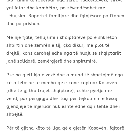
(kur ishim të robëruar nga serbo-jugosllavët), virtyt
yni fetar dhe kombëtar, po zëvendësohet me
tëhujsim. Raportet familjare dhe fqinjësore po ftohen
dhe po prishën.
Me një fjalë, tëhujsimi i shqiptarëve po e shkreton
shpirtin dhe zemrën e tij, çka dikur, me plot të
drejtë, konsiderohej edhe nga të huajt se shqiptarët
janë solidarë, zemërgjerë dhe shpirtmirë.
Pse na gjeti kjo e zezë dhe a mund të shpëtojmë nga
këto telashe të mëdha që e kanë kapluar Kosovën
(dhe të gjitha trojet shqiptare), është pyetje me
vend, por përgjigja dhe ilaçi për tejkalimin e kësaj
gjendjeje të mjeruar nuk është edhe aq i lehtë dhe i
shpejtë.
Për të gjitha këto të liga që e gjetën Kosovën, fajtorë