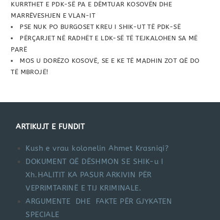
KURRTHET E PDK-SË PA E DËMTUAR KOSOVËN DHE
MARRËVESHJEN E VLAN-IT
PSE NUK PO BURGOSET KREU I SHIK-UT TË PDK-SË
PËRÇARJET NË RADHËT E LDK-SË TË TEJKALOHEN SA MË
PARË
MOS U DORËZO KOSOVË, SE E KE TË MADHIN ZOT QË DO
TË MBROJË!
ARTIKUJT E FUNDIT
Kush e vrau kolonelin Ahmet Krasniqi?
DOKUMENT QË DËSHMON SE SHIK-u I
Xh.HALITIT KA PASUR ARKIVIN PËR
VEPRIMTARINË E TIJ KRIMINALE.
ARGUMENTE DHE FAKTE PËR GJYKATEN
SPECIALE