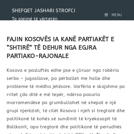
SHEFQET JASHARI STROFCI
MENU
Ta gjejmë të vërtetën
FAJIN KOSOVËS IA KANË PARTIAKËT E
”SHTIRË” TË DEHUR NGA EGJRA
PARTIAKO-RAJONALE
Kosova e pasluftës edhe pse e çliruar nga robëria
serbo – jugosllave, po përballet me halle dhe
probleme të mëdha jetësore. Varfëria e skajshme po
rritet çdo ditë e më tepër, ndërsa pasuria
marramendëse po grumbullohet në xhepat e një
grupi njerëzish, të cilët Kosova i njeh si tregtarë dhe
politikanë të kohës së sundimit të kryekasapit të
Ballkanit, apo tregtarë dhe politikanë të periudhës