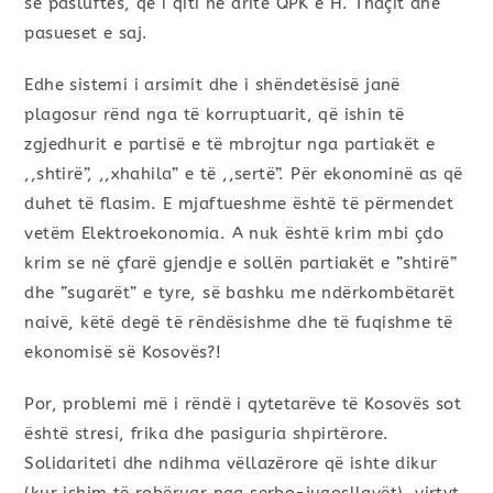
së pasluftës, që i qiti në dritë QPK e H. Thaçit dhe
pasueset e saj.
Edhe sistemi i arsimit dhe i shëndetësisë janë
plagosur rënd nga të korruptuarit, që ishin të
zgjedhurit e partisë e të mbrojtur nga partiakët e
,,shtirë”, ,,xhahila” e të ,,sertë”. Për ekonominë as që
duhet të flasim. E mjaftueshme është të përmendet
vetëm Elektroekonomia. A nuk është krim mbi çdo
krim se në çfarë gjendje e sollën partiakët e ”shtirë”
dhe ”sugarët” e tyre, së bashku me ndërkombëtarët
naivë, këtë degë të rëndësishme dhe të fuqishme të
ekonomisë së Kosovës?!
Por, problemi më i rëndë i qytetarëve të Kosovës sot
është stresi, frika dhe pasiguria shpirtërore.
Solidariteti dhe ndihma vëllazërore që ishte dikur