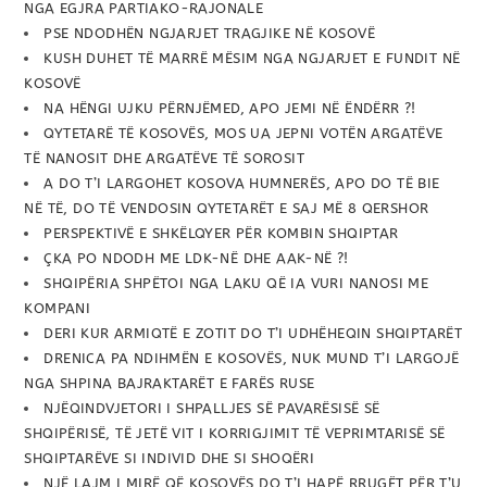
NGA EGJRA PARTIAKO-RAJONALE
PSE NDODHËN NGJARJET TRAGJIKE NË KOSOVË
KUSH DUHET TË MARRË MËSIM NGA NGJARJET E FUNDIT NË
KOSOVË
NA HËNGI UJKU PËRNJËMED, APO JEMI NË ËNDËRR ?!
QYTETARË TË KOSOVËS, MOS UA JEPNI VOTËN ARGATËVE
TË NANOSIT DHE ARGATËVE TË SOROSIT
A DO T’I LARGOHET KOSOVA HUMNERËS, APO DO TË BIE
NË TË, DO TË VENDOSIN QYTETARËT E SAJ MË 8 QERSHOR
PERSPEKTIVË E SHKËLQYER PËR KOMBIN SHQIPTAR
ÇKA PO NDODH ME LDK-NË DHE AAK-NË ?!
SHQIPËRIA SHPËTOI NGA LAKU QË IA VURI NANOSI ME
KOMPANI
DERI KUR ARMIQTË E ZOTIT DO T’I UDHËHEQIN SHQIPTARËT
DRENICA PA NDIHMËN E KOSOVËS, NUK MUND T’I LARGOJË
NGA SHPINA BAJRAKTARËT E FARËS RUSE
NJËQINDVJETORI I SHPALLJES SË PAVARËSISË SË
SHQIPËRISË, TË JETË VIT I KORRIGJIMIT TË VEPRIMTARISË SË
SHQIPTARËVE SI INDIVID DHE SI SHOQËRI
NJË LAJM I MIRË QË KOSOVËS DO T’I HAPË RRUGËT PËR T’U