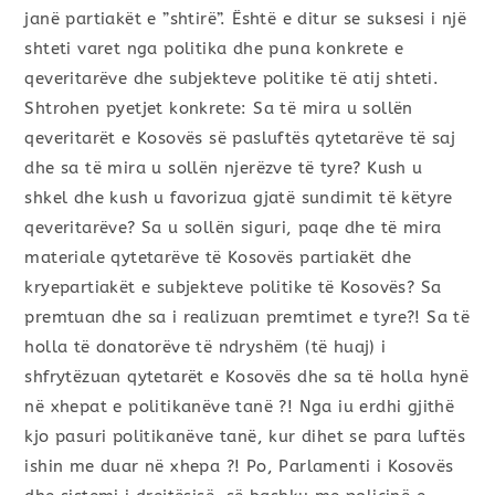
janë partiakët e ”shtirë”. Është e ditur se suksesi i një
shteti varet nga politika dhe puna konkrete e
qeveritarëve dhe subjekteve politike të atij shteti.
Shtrohen pyetjet konkrete: Sa të mira u sollën
qeveritarët e Kosovës së pasluftës qytetarëve të saj
dhe sa të mira u sollën njerëzve të tyre? Kush u
shkel dhe kush u favorizua gjatë sundimit të këtyre
qeveritarëve? Sa u sollën siguri, paqe dhe të mira
materiale qytetarëve të Kosovës partiakët dhe
kryepartiakët e subjekteve politike të Kosovës? Sa
premtuan dhe sa i realizuan premtimet e tyre?! Sa të
holla të donatorëve të ndryshëm (të huaj) i
shfrytëzuan qytetarët e Kosovës dhe sa të holla hynë
në xhepat e politikanëve tanë ?! Nga iu erdhi gjithë
kjo pasuri politikanëve tanë, kur dihet se para luftës
ishin me duar në xhepa ?! Po, Parlamenti i Kosovës