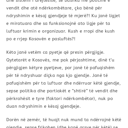
dhe sistemi i drejtësisë, së bashku me policinë e
vendit dhe atë ndërkombëtare, çka bënë për
ndryshimin e kësaj gjendjeje të mjerë?! Ku janë ligjet
e miratuara dhe sa funksionojnë ato ligje për ta
luftuar krimin e organizuar. Kush e rropi dhe kush
po e rrjep Kosovën e pasluftës?!
Këto janë vetëm ca pyetje që presin përgjigje.
Qytetarët e Kosovës, me pak përjashtime, dinë t’u
përgjigjen këtyre pyetjeve, por janë të pafuqishëm
për të ndryshuar diçka nga kjo gjendje. Janë të
pafuqishëm për ta luftuar dhe ndërruar këtë gjendje,
sepse politika dhe partiakët e ”shtirë” të vendit dhe
përkrahësit e tyre (faktori ndërkombëtar), nuk po
duan ndryshimin e kësaj gjendjeje.
Dorën në zemër, të huajt nuk mund ta ndërrojnë këtë
gjendje, sepse frikohen (dhe kanë arsye për këtë) se