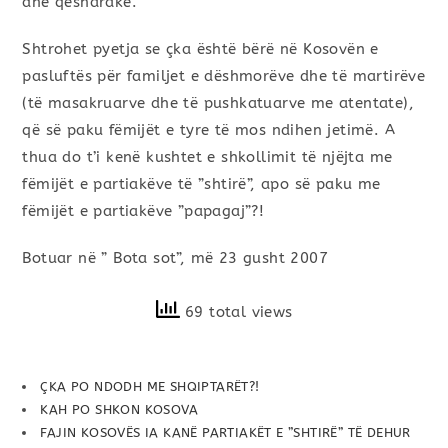
dhe qesharake.
Shtrohet pyetja se çka është bërë në Kosovën e
pasluftës për familjet e dëshmorëve dhe të martirëve
(të masakruarve dhe të pushkatuarve me atentate),
që së paku fëmijët e tyre të mos ndihen jetimë. A
thua do t’i kenë kushtet e shkollimit të njëjta me
fëmijët e partiakëve të ”shtirë”, apo së paku me
fëmijët e partiakëve ”papagaj”?!
Botuar në ” Bota sot”, më 23 gusht 2007
69 total views
ÇKA PO NDODH ME SHQIPTARËT?!
KAH PO SHKON KOSOVA
FAJIN KOSOVËS IA KANË PARTIAKËT E ”SHTIRË” TË DEHUR