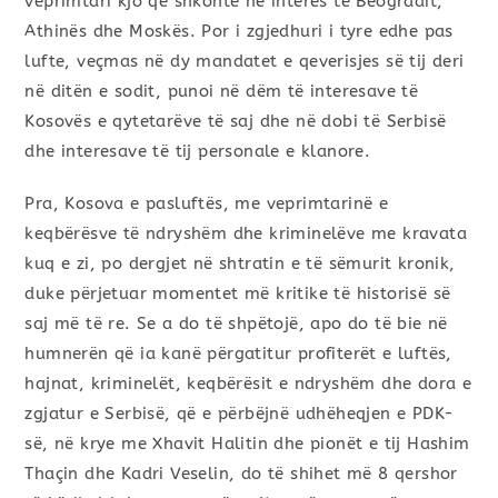
veprimtari kjo që shkonte në interes të Beogradit,
Athinës dhe Moskës. Por i zgjedhuri i tyre edhe pas
lufte, veçmas në dy mandatet e qeverisjes së tij deri
në ditën e sodit, punoi në dëm të interesave të
Kosovës e qytetarëve të saj dhe në dobi të Serbisë
dhe interesave të tij personale e klanore.
Pra, Kosova e pasluftës, me veprimtarinë e
keqbërësve të ndryshëm dhe kriminelëve me kravata
kuq e zi, po dergjet në shtratin e të sëmurit kronik,
duke përjetuar momentet më kritike të historisë së
saj më të re. Se a do të shpëtojë, apo do të bie në
humnerën që ia kanë përgatitur profiterët e luftës,
hajnat, kriminelët, keqbërësit e ndryshëm dhe dora e
zgjatur e Serbisë, që e përbëjnë udhëheqjen e PDK-
së, në krye me Xhavit Halitin dhe pionët e tij Hashim
Thaçin dhe Kadri Veselin, do të shihet më 8 qershor