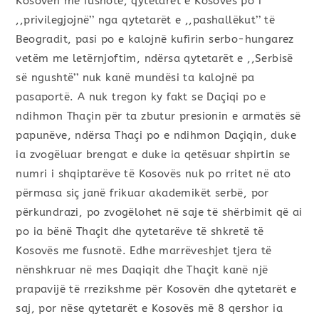
Kosovën me fusnotë, qytetarët e Kosovës po i
,,privilegjojnë’’ nga qytetarët e ,,pashallëkut’’ të
Beogradit, pasi po e kalojnë kufirin serbo-hungarez
vetëm me letërnjoftim, ndërsa qytetarët e ,,Serbisë
së ngushtë’’ nuk kanë mundësi ta kalojnë pa
pasaportë. A nuk tregon ky fakt se Daçiqi po e
ndihmon Thaçin për ta zbutur presionin e armatës së
papunëve, ndërsa Thaçi po e ndihmon Daçiqin, duke
ia zvogëluar brengat e duke ia qetësuar shpirtin se
numri i shqiptarëve të Kosovës nuk po rritet në ato
përmasa siç janë frikuar akademikët serbë, por
përkundrazi, po zvogëlohet në saje të shërbimit që ai
po ia bënë Thaçit dhe qytetarëve të shkretë të
Kosovës me fusnotë. Edhe marrëveshjet tjera të
nënshkruar në mes Daqiqit dhe Thaçit kanë një
prapavijë të rrezikshme për Kosovën dhe qytetarët e
saj, por nëse qytetarët e Kosovës më 8 qershor ia