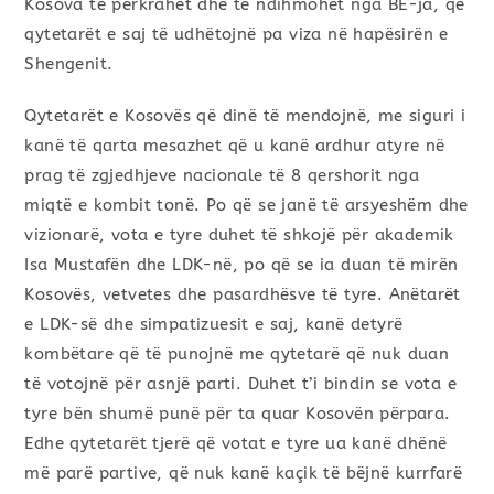
Kosova të përkrahet dhe të ndihmohet nga BE-ja, që
qytetarët e saj të udhëtojnë pa viza në hapësirën e
Shengenit.
Qytetarët e Kosovës që dinë të mendojnë, me siguri i
kanë të qarta mesazhet që u kanë ardhur atyre në
prag të zgjedhjeve nacionale të 8 qershorit nga
miqtë e kombit tonë. Po që se janë të arsyeshëm dhe
vizionarë, vota e tyre duhet të shkojë për akademik
Isa Mustafën dhe LDK-në, po që se ia duan të mirën
Kosovës, vetvetes dhe pasardhësve të tyre. Anëtarët
e LDK-së dhe simpatizuesit e saj, kanë detyrë
kombëtare që të punojnë me qytetarë që nuk duan
të votojnë për asnjë parti. Duhet t’i bindin se vota e
tyre bën shumë punë për ta quar Kosovën përpara.
Edhe qytetarët tjerë që votat e tyre ua kanë dhënë
më parë partive, që nuk kanë kaçik të bëjnë kurrfarë