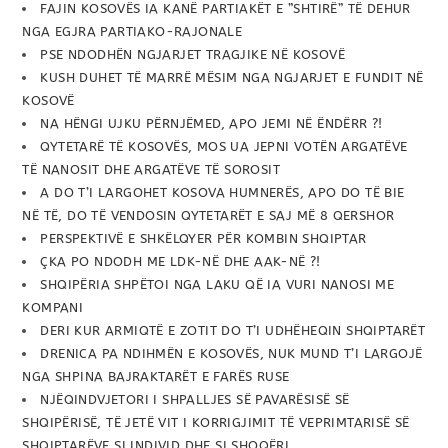
FAJIN KOSOVËS IA KANË PARTIAKËT E ”SHTIRË” TË DEHUR
NGA EGJRA PARTIAKO-RAJONALE
PSE NDODHËN NGJARJET TRAGJIKE NË KOSOVË
KUSH DUHET TË MARRË MËSIM NGA NGJARJET E FUNDIT NË
KOSOVË
NA HËNGI UJKU PËRNJËMED, APO JEMI NË ËNDËRR ?!
QYTETARË TË KOSOVËS, MOS UA JEPNI VOTËN ARGATËVE
TË NANOSIT DHE ARGATËVE TË SOROSIT
A DO T’I LARGOHET KOSOVA HUMNERËS, APO DO TË BIE
NË TË, DO TË VENDOSIN QYTETARËT E SAJ MË 8 QERSHOR
PERSPEKTIVË E SHKËLQYER PËR KOMBIN SHQIPTAR
ÇKA PO NDODH ME LDK-NË DHE AAK-NË ?!
SHQIPËRIA SHPËTOI NGA LAKU QË IA VURI NANOSI ME
KOMPANI
DERI KUR ARMIQTË E ZOTIT DO T’I UDHËHEQIN SHQIPTARËT
DRENICA PA NDIHMËN E KOSOVËS, NUK MUND T’I LARGOJË
NGA SHPINA BAJRAKTARËT E FARËS RUSE
NJËQINDVJETORI I SHPALLJES SË PAVARËSISË SË
SHQIPËRISË, TË JETË VIT I KORRIGJIMIT TË VEPRIMTARISË SË
SHQIPTARËVE SI INDIVID DHE SI SHOQËRI