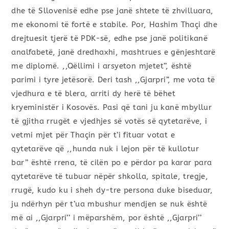
dhe të Sllovenisë edhe pse janë shtete të zhvilluara,
me ekonomi të fortë e stabile. Por, Hashim Thaçi dhe
drejtuesit tjerë të PDK-së, edhe pse janë politikanë
analfabetë, janë dredhaxhi, mashtrues e gënjeshtarë
me diplomë. ,,Qëllimi i arsyeton mjetet’’, është
parimi i tyre jetësorë. Deri tash ,,Gjarpri”, me vota të
vjedhura e të blera, arriti dy herë të bëhet
kryeministër i Kosovës. Pasi që tani ju kanë mbyllur
të gjitha rrugët e vjedhjes së votës së qytetarëve, i
vetmi mjet për Thaçin për t’i fituar votat e
qytetarëve që ,,hunda nuk i lejon për të kullotur
bar’’ është rrena, të cilën po e përdor pa karar para
qytetarëve të tubuar nëpër shkolla, spitale, tregje,
rrugë, kudo ku i sheh dy-tre persona duke biseduar,
ju ndërhyn për t’ua mbushur mendjen se nuk është
më ai ,,Gjarpri’’ i mëparshëm, por është ,,Gjarpri’’