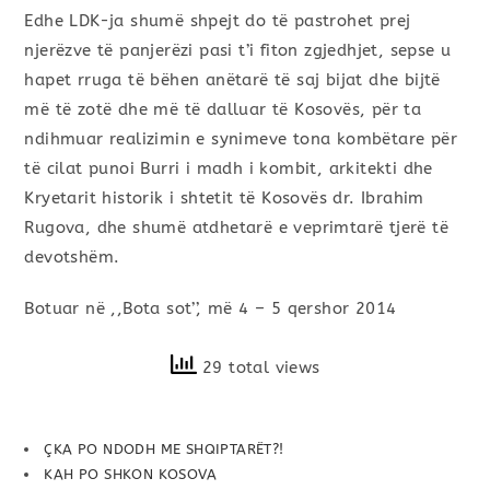
Edhe LDK-ja shumë shpejt do të pastrohet prej
njerëzve të panjerëzi pasi t’i fiton zgjedhjet, sepse u
hapet rruga të bëhen anëtarë të saj bijat dhe bijtë
më të zotë dhe më të dalluar të Kosovës, për ta
ndihmuar realizimin e synimeve tona kombëtare për
të cilat punoi Burri i madh i kombit, arkitekti dhe
Kryetarit historik i shtetit të Kosovës dr. Ibrahim
Rugova, dhe shumë atdhetarë e veprimtarë tjerë të
devotshëm.
Botuar në ,,Bota sot’’, më 4 – 5 qershor 2014
29 total views
ÇKA PO NDODH ME SHQIPTARËT?!
KAH PO SHKON KOSOVA