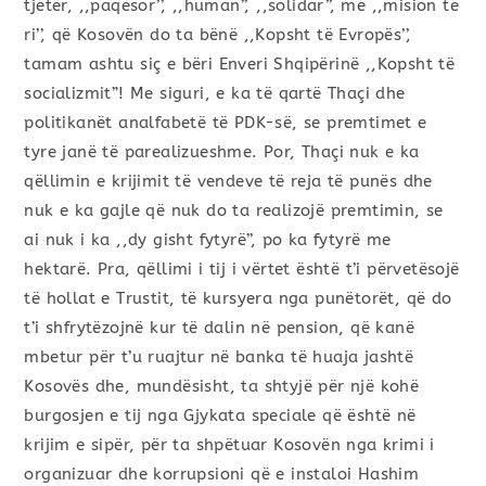
tjetër, ,,paqësor’’, ,,human’’, ,,solidar’’, me ,,mision të
ri’’, që Kosovën do ta bënë ,,Kopsht të Evropës’’,
tamam ashtu siç e bëri Enveri Shqipërinë ,,Kopsht të
socializmit”! Me siguri, e ka të qartë Thaçi dhe
politikanët analfabetë të PDK-së, se premtimet e
tyre janë të parealizueshme. Por, Thaçi nuk e ka
qëllimin e krijimit të vendeve të reja të punës dhe
nuk e ka gajle që nuk do ta realizojë premtimin, se
ai nuk i ka ,,dy gisht fytyrë’’, po ka fytyrë me
hektarë. Pra, qëllimi i tij i vërtet është t’i përvetësojë
të hollat e Trustit, të kursyera nga punëtorët, që do
t’i shfrytëzojnë kur të dalin në pension, që kanë
mbetur për t’u ruajtur në banka të huaja jashtë
Kosovës dhe, mundësisht, ta shtyjë për një kohë
burgosjen e tij nga Gjykata speciale që është në
krijim e sipër, për ta shpëtuar Kosovën nga krimi i
organizuar dhe korrupsioni që e instaloi Hashim