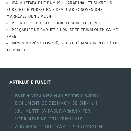
ISA MUSTAFA DHE RAMUSH HARADINAJ T’I SHKREHIN
KURRTHET E PDK-SË PA E DËMTUAR KOSOVËN DHE
MARRËVESHJEN E VLAN-IT
PSE NUK PO BURGOSET KREU I SHIK-UT TË PDK-SË
PËRÇARJET NË RADHËT E LDK-SË TË TEJKALOHEN SA MË
PARË
MOS U DORËZO KOSOVË, SE E KE TË MADHIN ZOT QË DO
TË MBROJË!
ARTIKUJT E FUNDIT
Kush e vrau kolonelin Ahmet Krasniqi?
DOKUMENT QË DËSHMON SE SHIK-u I
Xh.HALITIT KA PASUR ARKIVIN PËR
VEPRIMTARINË E TIJ KRIMINALE.
ARGUMENTE DHE FAKTE PËR GJYKATEN