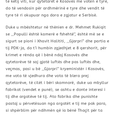
të këtij viti, kur qytetarët e Kosovës me votën e tyre,
do të vendosin për ardhmërinë e tyre dhe vendit të
tyre të ri okupuar nga dora e zgjatur e Serbisë.
Duke u mbështetur në thënien e dr. Mehmet Rukiqit
se ,,Populli është kamerë e fshehtë’’, është më se e
sigurt se pioni i Xhavit Halititi, ,,Gjarpri’’ dhe partia e
tij PDK-ja, do t’i humbin zgjedhjet e 8 qershorit, për
krimet e rënda që i bënë ndaj Kosovës dhe
qytetarëve të saj gjatë luftës dhe pas luftës dhe,
veçmas, pasi u bë ,,Gjarpri’’ kryeministër i Kosovës,
me vota të vjedhura dhe vota të blera prej
qytetarëve, të cilët i bëri skamnorë, duke ua mbyllur
fabrikat (vendet e punë), se ashtu e donte interesi i
tij dhe argatëve të tij. Ato fabrika dhe punishte
pastaj u përvetësuan nga argatët e tij me pak para,
si shpërblim për ndihmën që ia bënë Thaçit për ta