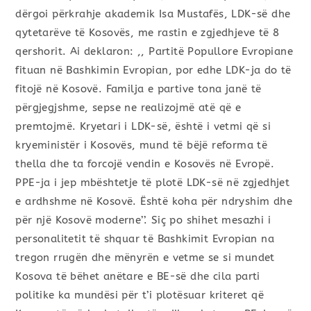
dërgoi përkrahje akademik Isa Mustafës, LDK-së dhe
qytetarëve të Kosovës, me rastin e zgjedhjeve të 8
qershorit. Ai deklaron: ,, Partitë Popullore Evropiane
fituan në Bashkimin Evropian, por edhe LDK-ja do të
fitojë në Kosovë. Familja e partive tona janë të
përgjegjshme, sepse ne realizojmë atë që e
premtojmë. Kryetari i LDK-së, është i vetmi që si
kryeministër i Kosovës, mund të bëjë reforma të
thella dhe ta forcojë vendin e Kosovës në Evropë.
PPE-ja i jep mbështetje të plotë LDK-së në zgjedhjet
e ardhshme në Kosovë. Është koha për ndryshim dhe
për një Kosovë moderne’’. Siç po shihet mesazhi i
personalitetit të shquar të Bashkimit Evropian na
tregon rrugën dhe mënyrën e vetme se si mundet
Kosova të bëhet anëtare e BE-së dhe cila parti
politike ka mundësi për t’i plotësuar kriteret që