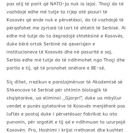
pas atij të parit që NATO-ja nuk ia lejoi. Thaçi do të
vazhdojë edhe më tutje ta rrjep atë pasuri të
Kosovës që ende nuk e përvetësoi, do të vazhdojë të
përqafohet me zyrtarë të lart të shtetit të Serbisë. Ai
edhe më tutje do ta degradojë shtetësinë e Kosovës,
duke bërë ortak Serbinë në qeverisjen e
institucioneve të Kosovës dhe në pasuritë e saj.
Serbia edhe më tutje do të ndihmohet nga Thaçi dhe
partia e tij, që të pranohet anëtare e BE-së.
Siç dihet, rrezikun e paralajmëruar të Akademisë së
Shkencave të Serbisë për shtimin biologjik të
shqiptarëve, ua eliminoi ,,Gjarpri’’, duke ua mbyllur
vendet e punës qytetarëve të Kosovës menjëherë pas
luftës e pastaj duke i përvetësuar fabrikat ku ata
punonin, për argatët e tij që e ndihmuan ta uzurpojë
Kosovën. Pra, Hashimi i krijoi rrethanat dhe kushtet