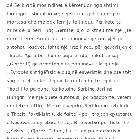
që Serbia të mos ndihet e kërcënuar nga shtimi
biologjik i shqiptarëve, sepse çdo vjet ka më pak
martesa dhe më pak fëmijë të lindur. Për këtë të
mirë që ia bëri Thaçi Serbisë, ajo ia ktheu me një ,,të
mirë’’ tjetër. Armata e të papunëve që çdo vjet po i
shtohet Kosovës, ishte një rrezik real për qeverisjen e
Thaçit. Ajo u bë shumë bujare ndaj mikut të saj
,,Gjarprit’’, që armatën e të papunëve t’ia gjuajë
,,Evropës shtrigë’’(siç e quajnë enveristët dhe ateistët
shqiptarë), duke i lejuar të rinjtë dhe të rejat që
Thaçi i la pa punë, ta kalojnë Serbinë deri në
Hungari me një biletë autobusi, pa pasaportë, vetëm
me letërnjoftim. Me këtë veprim Serbia me pëlqimin
e Thaçit, faktikisht (,,de fakto’’) po i trajton qytetarët
e Kosovës si qytetarë të saj. Bile Serbia për hatër të
,,Zekës’’, ,,Gjarprit’’ dhe ,,Lulit’’, që po e qeverisin