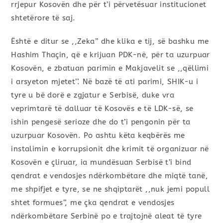
rrjepur Kosovën dhe për t’i përvetësuar institucionet
shtetërore të saj.
Është e ditur se ,,Zeka’’ dhe klika e tij, së bashku me
Hashim Thaçin, që e krijuan PDK-në, për ta uzurpuar
Kosovën, e zbatuan parimin e Makjavelit se ,,qëllimi
i arsyeton mjetet’’. Në bazë të ati parimi, SHIK-u i
tyre u bë dorë e zgjatur e Serbisë, duke vra
veprimtarë të dalluar të Kosovës e të LDK-së, se
ishin pengesë serioze dhe do t’i pengonin për ta
uzurpuar Kosovën. Po ashtu këta keqbërës me
instalimin e korrupsionit dhe krimit të organizuar në
Kosovën e çliruar, ia mundësuan Serbisë t’i bind
qendrat e vendosjes ndërkombëtare dhe miqtë tanë,
me shpifjet e tyre, se ne shqiptarët ,,nuk jemi popull
shtet formues’’, me çka qendrat e vendosjes
ndërkombëtare Serbinë po e trajtojnë aleat të tyre