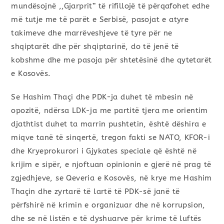
mundësojnë ,,Gjarprit’’ të rifillojë të përqafohet edhe
më tutje me të parët e Serbisë, pasojat e atyre
takimeve dhe marrëveshjeve të tyre për ne
shqiptarët dhe për shqiptarinë, do të jenë të
kobshme dhe me pasoja për shtetësinë dhe qytetarët
e Kosovës.
Se Hashim Thaçi dhe PDK-ja duhet të mbesin në
opozitë, ndërsa LDK-ja me partitë tjera me orientim
djathtist duhet ta marrin pushtetin, është dëshira e
miqve tanë të sinqertë, tregon fakti se NATO, KFOR-i
dhe Kryeprokurori i Gjykates speciale që është në
krijim e sipër, e njoftuan opinionin e gjerë në prag të
zgjedhjeve, se Qeveria e Kosovës, në krye me Hashim
Thaçin dhe zyrtarë të lartë të PDK-së janë të
përfshirë në krimin e organizuar dhe në korrupsion,
dhe se në listën e të dyshuarve për krime të luftës