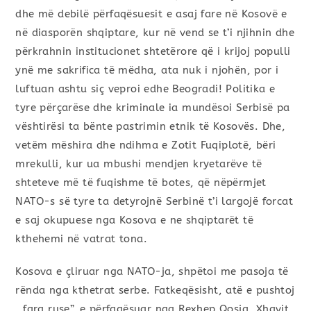
dhe më debilë përfaqësuesit e asaj fare në Kosovë e
në diasporën shqiptare, kur në vend se t’i njihnin dhe
përkrahnin institucionet shtetërore që i krijoj populli
ynë me sakrifica të mëdha, ata nuk i njohën, por i
luftuan ashtu siç veproi edhe Beogradi! Politika e
tyre përçarëse dhe kriminale ia mundësoi Serbisë pa
vështirësi ta bënte pastrimin etnik të Kosovës. Dhe,
vetëm mëshira dhe ndihma e Zotit Fuqiplotë, bëri
mrekulli, kur ua mbushi mendjen kryetarëve të
shteteve më të fuqishme të botes, që nëpërmjet
NATO-s së tyre ta detyrojnë Serbinë t’i largojë forcat
e saj okupuese nga Kosova e ne shqiptarët të
kthehemi në vatrat tona.
Kosova e çliruar nga NATO-ja, shpëtoi me pasoja të
rënda nga kthetrat serbe. Fatkeqësisht, atë e pushtoj
,,fara ruse”, e përfaqësuar nga Rexhep Qosja, Xhavit