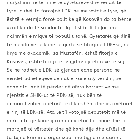
ndryshimi në të mirë të qytetarëve dhe vendit të
tyre, duhet ta forcojnë LDK-në me votat e tyre, që
është e vetmja forcë politike që Kosovën do ta bënte
vend ku do të sundonte ligji i shtetit ligjor, me
ndihmën e miqve të popullit tonë. Qytetarët që dinë
të mendojnë, e kanë të qartë se fitorja e LDK-së, në
krye me akademik Isa Mustafën, është fitorja e
Kosovës, është fitorja e të gjithë qytetarëve të saj.
Se në radhët e LDK-së gjenden edhe persona në
vendet udhëheqëse që nuk e kanë aty vendin, se
edhe ata janë të përzier në afera korruptive me
njerëzit e SHIK-ut të PDK-së, nuk bën të
demoralizohen anëtarët e dikurshëm dhe as anëtarët
e rinj të LDK-së. Ata le t’i votojnë deputetët më të
mirë, ata që kanë guximin qytetar ta thonë dhe ta
mbrojnë të vërtetën dhe që kanë dije dhe aftësi të
luftojnë krimin e organizuar me ligj e me durim.