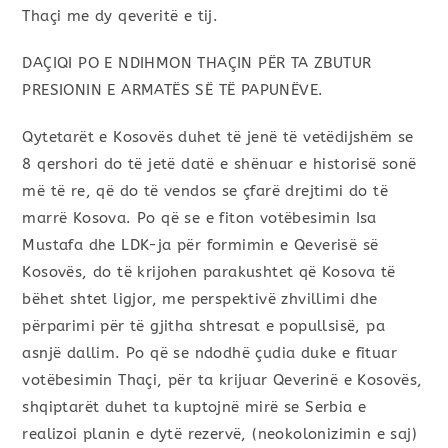
Thaçi me dy qeveritë e tij.
DAÇIQI PO E NDIHMON THAÇIN PËR TA ZBUTUR
PRESIONIN E ARMATËS SË TË PAPUNËVE.
Qytetarët e Kosovës duhet të jenë të vetëdijshëm se
8 qershori do të jetë datë e shënuar e historisë sonë
më të re, që do të vendos se çfarë drejtimi do të
marrë Kosova. Po që se e fiton votëbesimin Isa
Mustafa dhe LDK-ja për formimin e Qeverisë së
Kosovës, do të krijohen parakushtet që Kosova të
bëhet shtet ligjor, me perspektivë zhvillimi dhe
përparimi për të gjitha shtresat e popullsisë, pa
asnjë dallim. Po që se ndodhë çudia duke e fituar
votëbesimin Thaçi, për ta krijuar Qeverinë e Kosovës,
shqiptarët duhet ta kuptojnë mirë se Serbia e
realizoi planin e dytë rezervë, (neokolonizimin e saj)