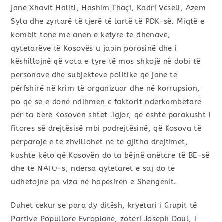
janë Xhavit Haliti, Hashim Thaçi, Kadri Veseli, Azem
Syla dhe zyrtarë të tjerë të lartë të PDK-së. Miqtë e
kombit tonë me anën e këtyre të dhënave,
qytetarëve të Kosovës u japin porosinë dhe i
këshillojnë që vota e tyre të mos shkojë në dobi të
personave dhe subjekteve politike që janë të
përfshirë në krim të organizuar dhe në korrupsion,
po që se e donë ndihmën e faktorit ndërkombëtarë
për ta bërë Kosovën shtet ligjor, që është parakusht i
fitores së drejtësisë mbi padrejtësinë, që Kosova të
përparojë e të zhvillohet në të gjitha drejtimet,
kushte këto që Kosovën do ta bëjnë anëtare të BE-së
dhe të NATO-s, ndërsa qytetarët e saj do të
udhëtojnë pa viza në hapësirën e Shengenit.
Duhet cekur se para dy ditësh, kryetari i Grupit të
Partive Popullore Evropiane, zotëri Joseph Daul, i