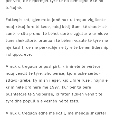
për veti, që nëpërmjet tyre të na dëmtojnë e të na
luftojnë.
Fatkeqësisht, gjenerata jonë nuk u tregua vigjilente
ndaj kësaj fare të keqe, ndaj këtij llumi të shoqërisë
sonë, e cila pranoi të bëhet dorë e zgjatur e armiqve
tanë shekullorë, pranuan të bëhen vasalë të tyre me
një kusht, që me përkrahjen e tyre të bëhen lidership
i shqiptarëve.
A nuk u treguan të pashpirt, kriminelë të vërtetë
ndaj vendit të tyre, Shqipërisë, kjo mashë serbo-
sllavo-greke, ky mish i egër, kjo ,,farë ruse’’, hajna e
kriminelë ordinerë më 1997, kur për tu bërë
pushtetarë të Shqipërisë, ia futën flaken vendit të
tyre dhe popullin e veshën në të zeza.
A nuk u treguan edhe më katil, më mëndje shkurtër