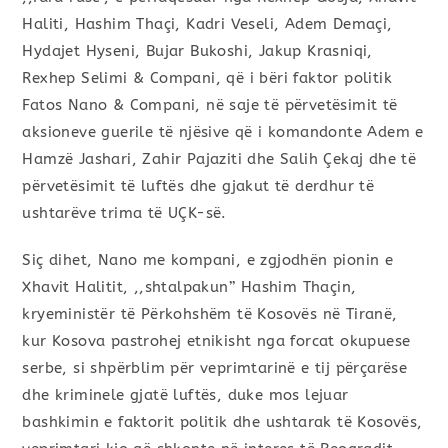
Haliti, Hashim Thaçi, Kadri Veseli, Adem Demaçi,
Hydajet Hyseni, Bujar Bukoshi, Jakup Krasniqi,
Rexhep Selimi & Compani, që i bëri faktor politik
Fatos Nano & Compani, në saje të përvetësimit të
aksioneve guerile të njësive që i komandonte Adem e
Hamzë Jashari, Zahir Pajaziti dhe Salih Çekaj dhe të
përvetësimit të luftës dhe gjakut të derdhur të
ushtarëve trima të UÇK-së.
Siç dihet, Nano me kompani, e zgjodhën pionin e
Xhavit Halitit, ,,shtalpakun’’ Hashim Thaçin,
kryeministër të Përkohshëm të Kosovës në Tiranë,
kur Kosova pastrohej etnikisht nga forcat okupuese
serbe, si shpërblim për veprimtarinë e tij përçarëse
dhe kriminele gjatë luftës, duke mos lejuar
bashkimin e faktorit politik dhe ushtarak të Kosovës,