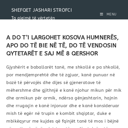
SHEFQET JASHARI STROFCI
MENU
Ta gjejmë të vërtetën
A DO T’I LARGOHET KOSOVA HUMNERËS,
APO DO TË BIE NË TË, DO TË VENDOSIN
QYTETARËT E SAJ MË 8 QERSHOR
Gjyshërit e baballarët tanë, me shkollë e pa shkollë,
por mendjemprehtë dhe të zgjuar, kanë punuar në
bazë të përvojës dhe dijes së gjeneratave të
mëhershme dhe gjithnjë e kanë njohur mikun për mik
dhe armikun për armik, ndërsa gënjeshtarin, hajnin
dhe rrugaçin e kanë injoruar dhe e kanë konsideruar
mish të egër në trupin e kombit shqiptar, duke e
mbikëqyrur me kujdes që fqinjët tanë të mos i bëjnë