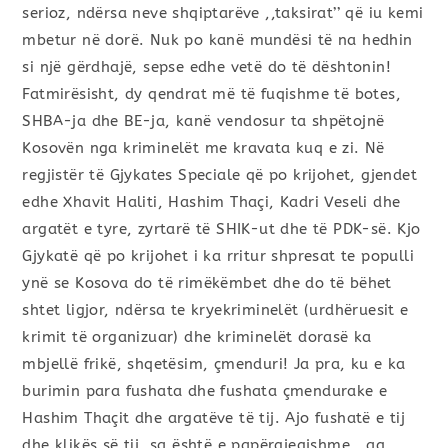
serioz, ndërsa neve shqiptarëve ,,taksirat’’ që iu kemi
mbetur në dorë. Nuk po kanë mundësi të na hedhin
si një gërdhajë, sepse edhe vetë do të dështonin!
Fatmirësisht, dy qendrat më të fuqishme të botes,
SHBA-ja dhe BE-ja, kanë vendosur ta shpëtojnë
Kosovën nga kriminelët me kravata kuq e zi. Në
regjistër të Gjykates Speciale që po krijohet, gjendet
edhe Xhavit Haliti, Hashim Thaçi, Kadri Veseli dhe
argatët e tyre, zyrtarë të SHIK-ut dhe të PDK-së. Kjo
Gjykatë që po krijohet i ka rritur shpresat te populli
ynë se Kosova do të rimëkëmbet dhe do të bëhet
shtet ligjor, ndërsa te kryekriminelët (urdhëruesit e
krimit të organizuar) dhe kriminelët dorasë ka
mbjellë frikë, shqetësim, çmenduri! Ja pra, ku e ka
burimin para fushata dhe fushata çmendurake e
Hashim Thaçit dhe argatëve të tij. Ajo fushatë e tij
dhe klikës së tij, sa është e papërgjegjshme , aq