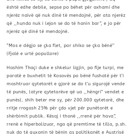
është edhe debile, sepse po bëhet për axhami dhe
njerëz naivë që nuk dinë të mendojnë, për ata njerëz
që ,,hunda nuk i lejon se do të hanin bar’’, e jo për
njerëz që dinë të mendojnë.
“Mos e dëgjo se çka flet, por shiko se çka bënë’’
(Fjalë e urtë popullore)
Hashim Thaçi duke e shkelur ligjin, pa fije turpi, me
paratë e buxhetit të Kosovës po bënë fushatë për t’i
mashtruar qytetarët e gjorë se do t’u sigurojë vende
të punës, (atyre qytetarëve që ua ,,hëngri” vendet e
punës), shih beter me sy, për 200.000 qytetarë, dhe
rritje rrogash 25% për çdo vjet për punëtorët e
shërbimit publik. Kësaj i thonë ,,rrenë për hava’’,
rrenë e hiperbolizuar, nga që premtime të tilla, p.sh.
nuk do të guxonin të bënin as politikanët e Austrisë