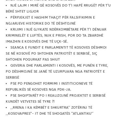
NJË LAJM I MIRË QË KOSOVËS DO T’I HAPË RRUGËT PËR T’U
BËRË SHTET LIGJOR
PËRPJEKJET E HASHIM THAÇIT PËR FALSIFIKIMIN E
NGJARJEVE HISTORIKE DO TË DËSHTOJNË
KRIJIMI I NJË GJYKATE NDËRKOMBËTARE PËR T’I DËNUAR
KRIMINELËT E LUFTËS, NUK E PRISH, POR DO TA ZBARDHË
IMAZHIN E KOSOVËS DHE TË UÇK-SË.
SEANCA E FUNDIT E PARLAMENTIT TË KOSOVES DËSHMOI
SE NË KOSOVË PO SHTOHEN PATRIOTËT E SERBISË, SIÇ
SHTOHEN POQURKAT PAS SHIUT
QEVERIA DHE PARLAMENTI I KOSOVËS, ME PUNËN E TYRE,
PO DËSHMOJNË SE JANË TË UZURPUARA NGA PATRIOTËT E
SERBISË
PSE PO PENGOHET FORMIMI I INSTITICIONEVE TË
REPUBLIKËS SË KOSOVES NGA PDK-JA.
PSE SHQIPTARËT PO I REALIZOJNË PROJEKTET E SERBISË
KUNDËT VETVETES SË TYRE ?!
,,RRENA I KA KËMBËT E SHKURTRA’’ ZOTËRINJ TË
,,KOSOVAPRES”- IT DHE TË SHOQATËS ’’ATLANTIKU’’